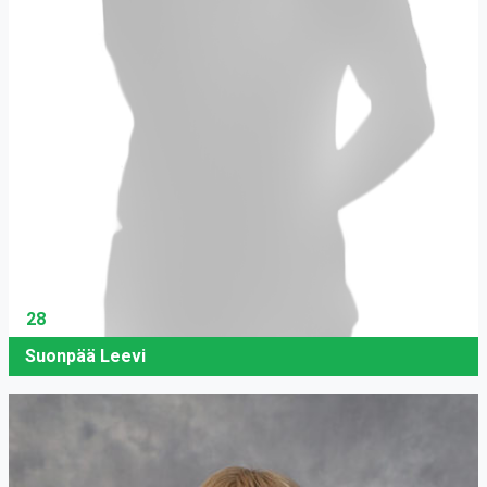
28
Suonpää Leevi