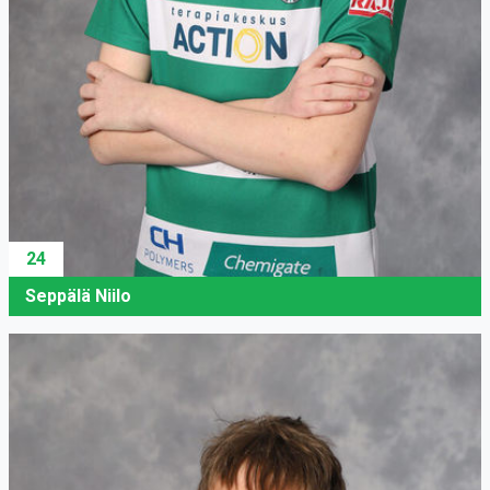
24
Seppälä Niilo