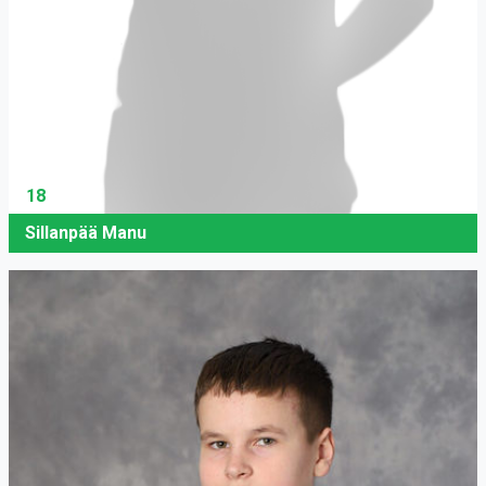
18
Sillanpää Manu