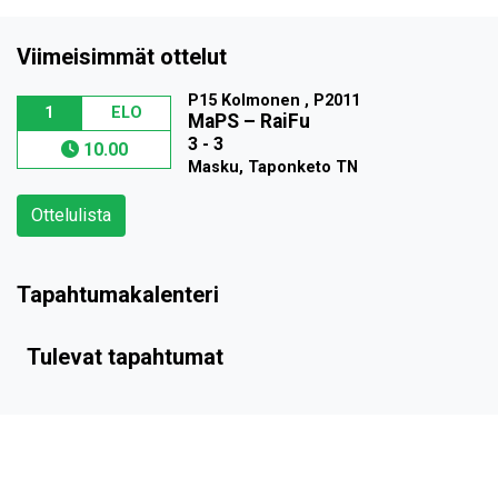
Viimeisimmät ottelut
P15 Kolmonen , P2011
1
ELO
MaPS
–
RaiFu
3 - 3
10.00
Masku, Taponketo TN
Ottelulista
Tapahtumakalenteri
Tulevat tapahtumat