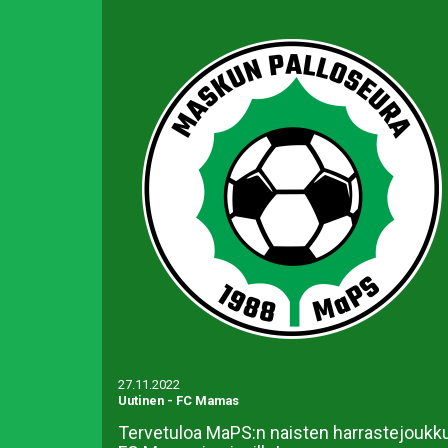
27.11.2022
Uutinen
-
FC Mamas
Tervetuloa MaPS:n naisten harrastejoukk