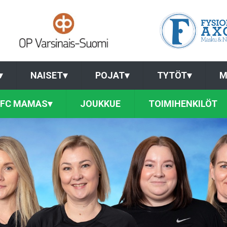
▾
NAISET
▾
POJAT
▾
TYTÖT
▾
M
FC MAMAS
▾
JOUKKUE
TOIMIHENKILÖT