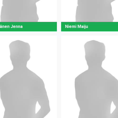
änen Jenna
Niemi Maiju