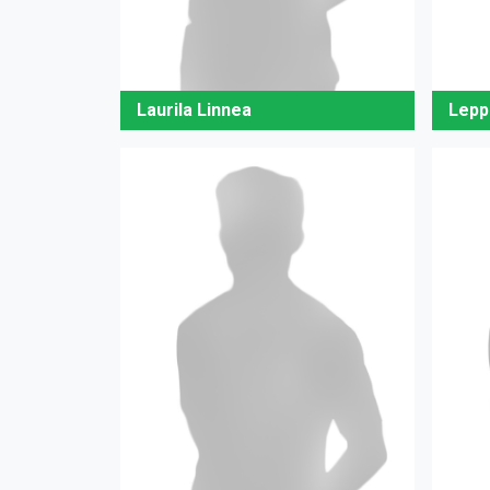
Laurila Linnea
Lepp