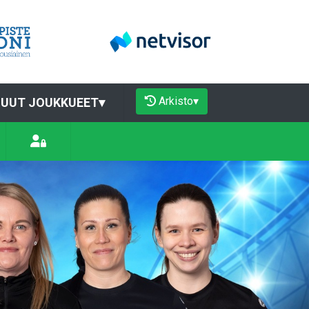
Arkisto
▾
UUT JOUKKUEET
▾