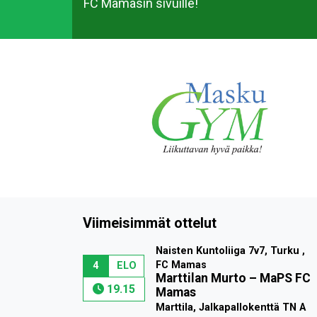
FC Mamasin sivuille!
Viimeisimmät ottelut
Naisten Kuntoliiga 7v7, Turku ,
FC Mamas
4
ELO
Marttilan Murto
–
MaPS FC
19.15
Mamas
Marttila, Jalkapallokenttä TN A