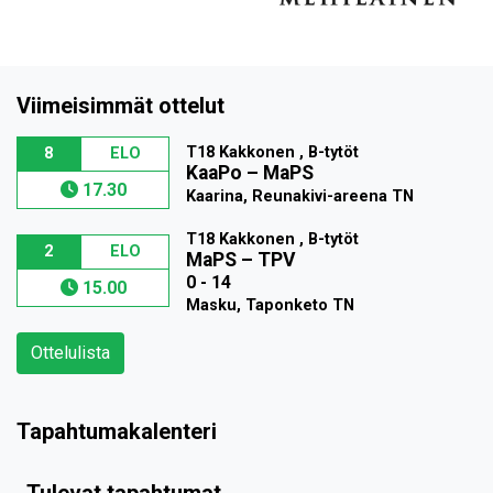
Viimeisimmät ottelut
T18 Kakkonen , B-tytöt
8
ELO
KaaPo
–
MaPS
17.30
Kaarina, Reunakivi-areena TN
T18 Kakkonen , B-tytöt
2
ELO
MaPS
–
TPV
0 - 14
15.00
Masku, Taponketo TN
Ottelulista
Tapahtumakalenteri