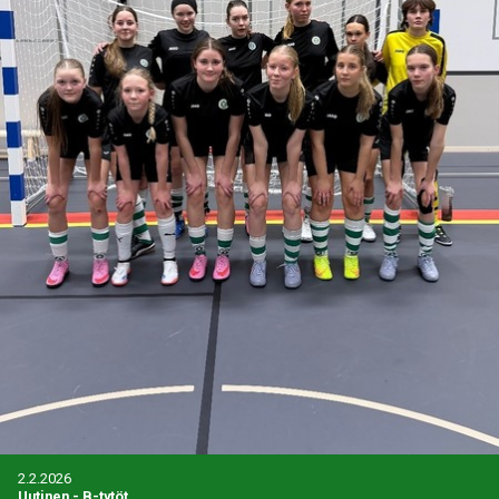
2.2.2026
Uutinen
-
B-tytöt