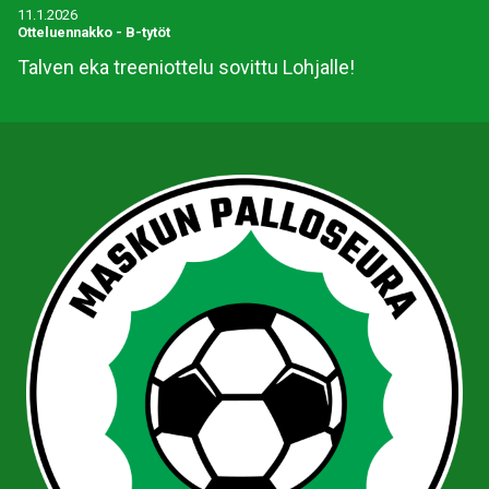
11.1.2026
Otteluennakko
-
B-tytöt
Talven eka treeniottelu sovittu Lohjalle!