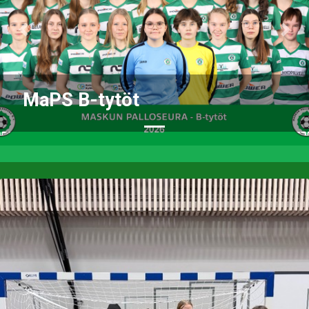
Previous
Nex
MaPS B-tytöt