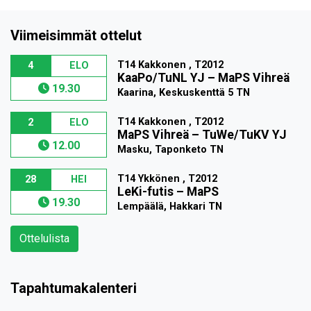
Viimeisimmät ottelut
T14 Kakkonen , T2012
4
ELO
KaaPo/TuNL YJ
–
MaPS Vihreä
19.30
Kaarina, Keskuskenttä 5 TN
T14 Kakkonen , T2012
2
ELO
MaPS Vihreä
–
TuWe/TuKV YJ
12.00
Masku, Taponketo TN
T14 Ykkönen , T2012
28
HEI
LeKi-futis
–
MaPS
19.30
Lempäälä, Hakkari TN
Ottelulista
Tapahtumakalenteri