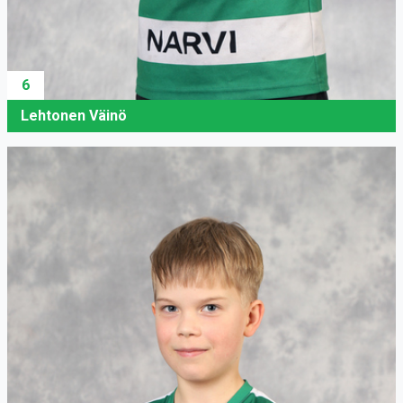
6
Lehtonen Väinö