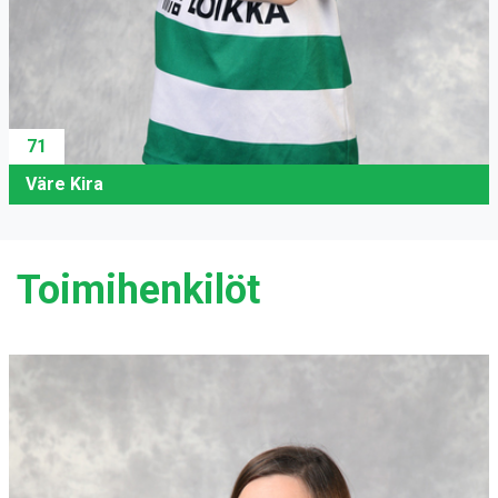
71
Väre Kira
Toimihenkilöt