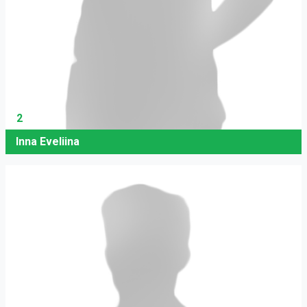
2
Inna Eveliina