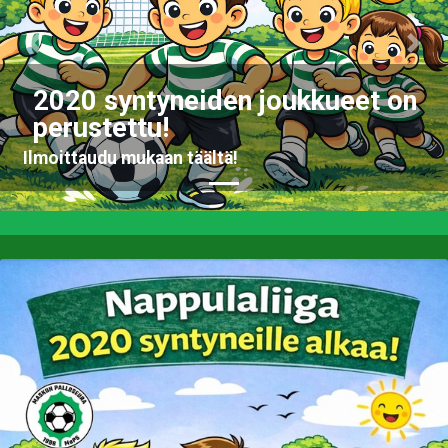
Previous
Nex
2020 syntyneiden joukkueet on
perustettu!
Ilmoittaudu mukaan täältä!