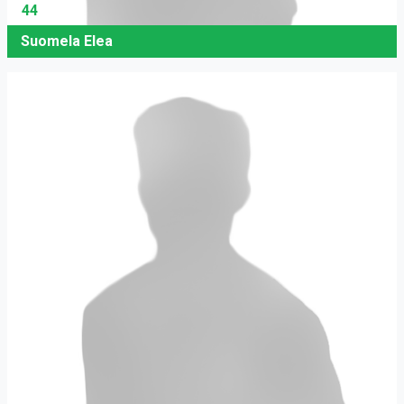
44
Suomela Elea