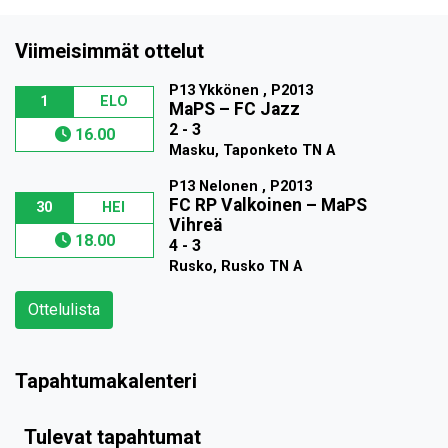
Viimeisimmät ottelut
P13 Ykkönen , P2013
1
ELO
MaPS
–
FC Jazz
2 - 3
16.00
Masku, Taponketo TN A
P13 Nelonen , P2013
FC RP Valkoinen
–
MaPS
30
HEI
Vihreä
18.00
4 - 3
Rusko, Rusko TN A
Ottelulista
Tapahtumakalenteri
Tulevat tapahtumat