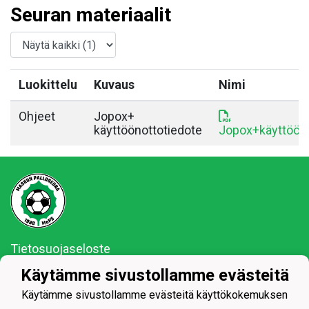
Seuran materiaalit
Luokittelu
Kuvaus
Nimi
Ohjeet
Jopox+
käyttöönottotiedote
Jopox+käyttööno
Tietosuojaseloste
Käytämme sivustollamme evästeitä
MaPS vaan ja se on siinä!
Käytämme sivustollamme evästeitä käyttökokemuksen