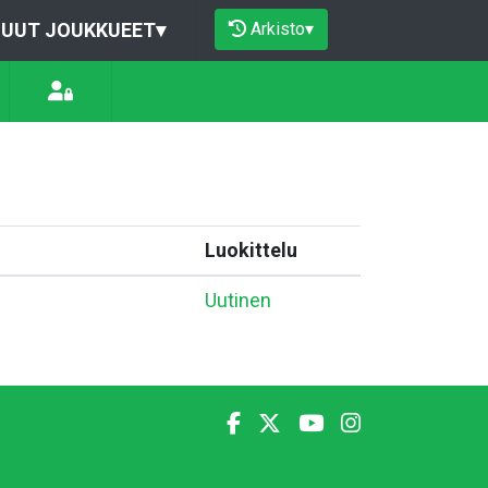
Arkisto
▾
UUT JOUKKUEET
▾
Luokittelu
Uutinen