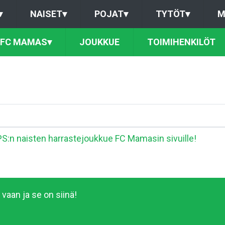
▾
NAISET
▾
POJAT
▾
TYTÖT
▾
M
FC MAMAS
▾
JOUKKUE
TOIMIHENKILÖT
S:n naisten harrastejoukkue FC Mamasin sivuille!
vaan ja se on siinä!