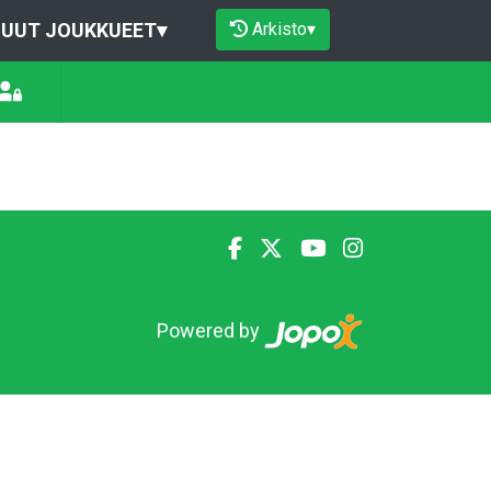
Arkisto
▾
UUT JOUKKUEET
▾
Powered by