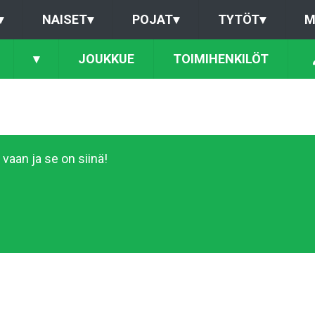
▾
NAISET
▾
POJAT
▾
TYTÖT
▾
M
▾
JOUKKUE
TOIMIHENKILÖT
vaan ja se on siinä!