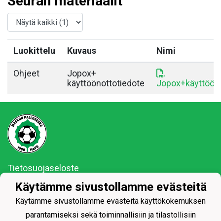
Seuran materiaalit
Luokittelu
Kuvaus
Nimi
Ohjeet
Jopox+
käyttöönottotiedote
Jopox+käyttööno
Tietosuojaseloste
Käytämme sivustollamme evästeitä
MaPS vaan ja se on siinä!
Käytämme sivustollamme evästeitä käyttökokemuksen
parantamiseksi sekä toiminnallisiin ja tilastollisiin