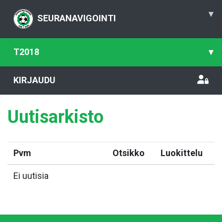
▾
SEURANAVIGOINTI
T2018
▾
KIRJAUDU
Uutisarkisto
Pvm
Otsikko
Luokittelu
Ei uutisia