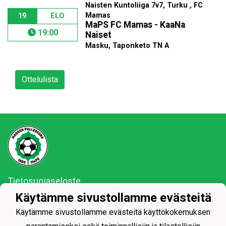
Naisten Kuntoliiga 7v7, Turku , FC
Mamas
19
ELO
MaPS FC Mamas - KaaNa
19:00
Naiset
Masku, Taponketo TN A
Ottelulista
Tietosuojaseloste
Käytämme sivustollamme evästeitä
MaPS vaan ja se on siinä!
Käytämme sivustollamme evästeitä käyttökokemuksen