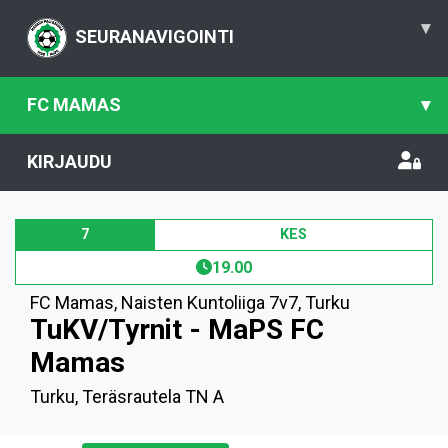
▾
SEURANAVIGOINTI
FC MAMAS
▾
KIRJAUDU
7
KES
19.00
FC Mamas
,
Naisten Kuntoliiga 7v7, Turku
TuKV/Tyrnit - MaPS FC
Mamas
Turku, Teräsrautela TN A