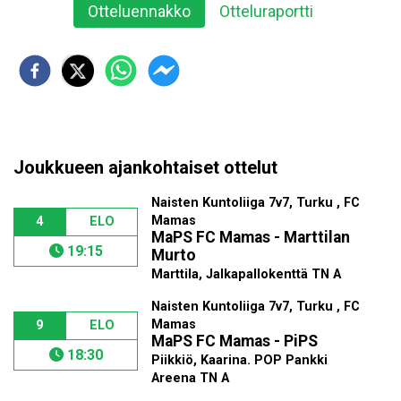
Otteluennakko
Otteluraportti
Joukkueen ajankohtaiset ottelut
Naisten Kuntoliiga 7v7, Turku , FC
Mamas
4
ELO
MaPS FC Mamas - Marttilan
19:15
Murto
Marttila, Jalkapallokenttä TN A
Naisten Kuntoliiga 7v7, Turku , FC
Mamas
9
ELO
MaPS FC Mamas - PiPS
18:30
Piikkiö, Kaarina. POP Pankki
Areena TN A