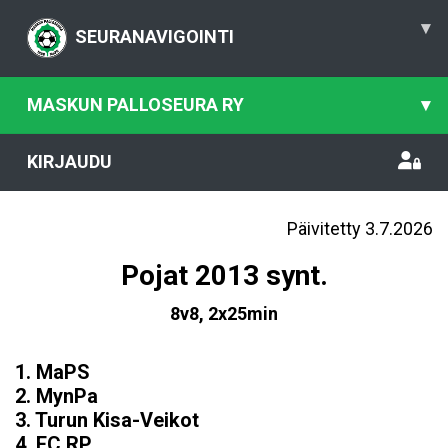
▾
SEURANAVIGOINTI
MASKUN PALLOSEURA RY
▾
KIRJAUDU
Päivitetty 3.7.2026
Pojat 2013 synt.
8v8, 2x25min
1. MaPS
2. MynPa
3. Turun Kisa-Veikot
4. FC RP