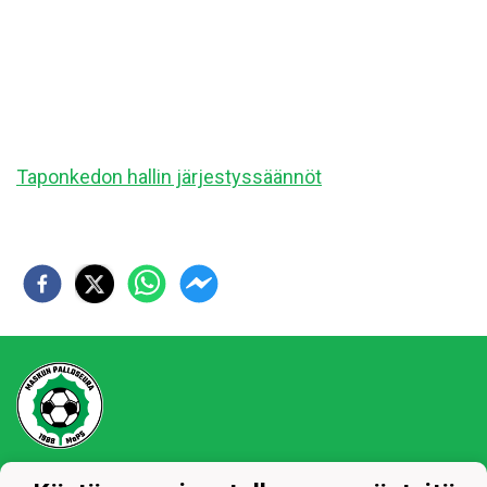
Taponkedon hallin järjestyssäännöt
Tietosuojaseloste