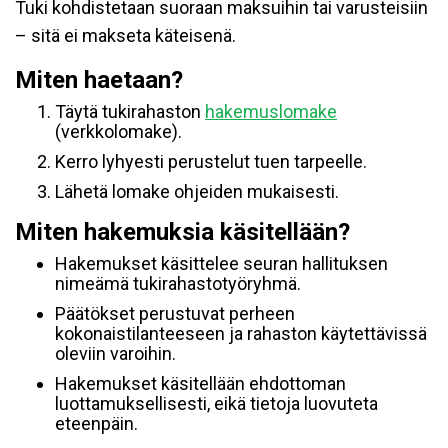
Tuki kohdistetaan suoraan maksuihin tai varusteisiin
– sitä ei makseta käteisenä.
Miten haetaan?
Täytä tukirahaston
hakemuslomake
(verkkolomake).
Kerro lyhyesti perustelut tuen tarpeelle.
Lähetä lomake ohjeiden mukaisesti.
Miten hakemuksia käsitellään?
Hakemukset käsittelee seuran hallituksen
nimeämä tukirahastotyöryhmä.
Päätökset perustuvat perheen
kokonaistilanteeseen ja rahaston käytettävissä
oleviin varoihin.
Hakemukset käsitellään ehdottoman
luottamuksellisesti, eikä tietoja luovuteta
eteenpäin.