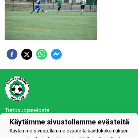
Tietosuojaseloste
Käytämme sivustollamme evästeitä
MaPS vaan ja se on siinä!
Käytämme sivustollamme evästeitä käyttökokemuksen