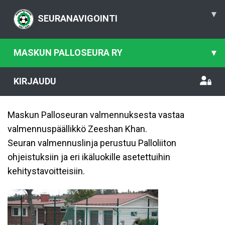
▾
SEURANAVIGOINTI
MASKUN PALLOSEURA RY
▾
KIRJAUDU
Maskun Palloseuran valmennuksesta vastaa
valmennuspäällikkö Zeeshan Khan.
Seuran valmennuslinja perustuu Palloliiton
ohjeistuksiin ja eri ikäluokille asetettuihin
kehitystavoitteisiin.