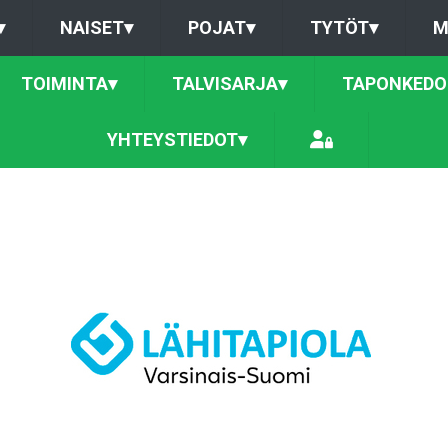
▾
NAISET
▾
POJAT
▾
TYTÖT
▾
M
TOIMINTA
▾
TALVISARJA
▾
TAPONKEDO
YHTEYSTIEDOT
▾