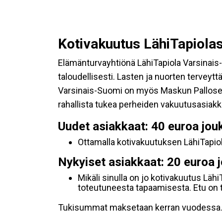
Kotivakuutus LähiTapiolas
Elämänturvayhtiönä LähiTapiola Varsinai
taloudellisesti. Lasten ja nuorten terveyt
Varsinais-Suomi on myös Maskun Pallose
rahallista tukea perheiden vakuutusasiak
Uudet asiakkaat: 40 euroa jou
Ottamalla kotivakuutuksen LähiTapi
Nykyiset asiakkaat: 20 euroa 
Mikäli sinulla on jo kotivakuutus Lä
toteutuneesta tapaamisesta. Etu on t
Tukisummat maksetaan kerran vuodessa