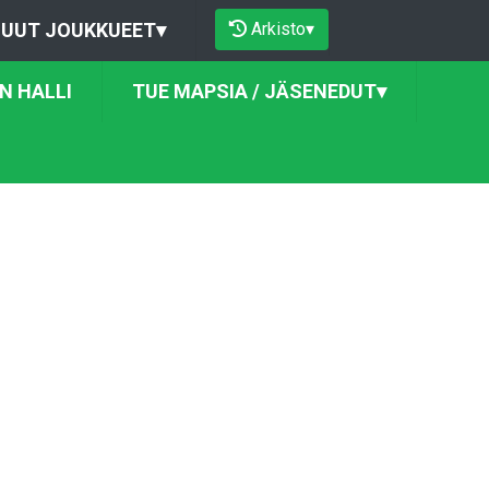
Arkisto
▾
UUT JOUKKUEET
▾
N HALLI
TUE MAPSIA / JÄSENEDUT
▾