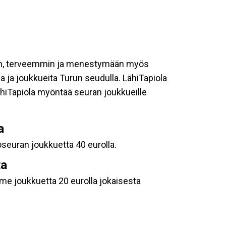
mmin, terveemmin ja menestymään myös
a ja joukkueita Turun seudulla. LähiTapiola
Tapiola myöntää seuran joukkueille
a
euran joukkuetta 40 eurolla.
ta
mme joukkuetta 20 eurolla jokaisesta