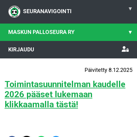
▾
SEURANAVIGOINTI
MASKUN PALLOSEURA RY
▾
KIRJAUDU
Päivitetty 8.12.2025
Toimintasuunnitelman kaudelle
2026 pääset lukemaan
klikkaamalla tästä!