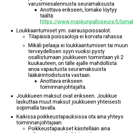
varusmiesalennusta seuramaksusta
Anottava erikseen, lomake löytyy
täältä:
https://www.maskunpalloseura.fi/lo
Loukkaantumiset ym. sairauspoissaolot.
Tilapäisiä poissaoloja ei korvata rahassa
Mikäli pelaaja ei loukkaantumisen tai muun
terveydellisen syyn vuoksi pysty
osallistumaan joukkueen toimintaan yli 2
kuukauteen, on tälle ajalle mahdollista
anoa vapautusta seuramaksuista
lääkärintodistusta vastaan.
Anottava erikseen
toiminnanjohtajalta.
Joukkueen maksut ovat erikseen. Joukkue
laskuttaa muut maksut joukkueen yhteisesti
sopimalla tavalla.
Kaikissa poikkeustapauksissa ota aina yhteys
toiminnanjohtajaan.
Poikkeustapaukset käsitellään aina