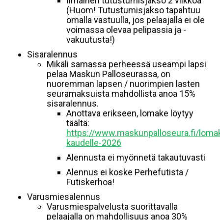
Ilmainen tutustumisjakso 2 viikkoa
(Huom! Tutustumisjakso tapahtuu
omalla vastuulla, jos pelaajalla ei ole
voimassa olevaa pelipassia ja -
vakuutusta!)
Sisaralennus
Mikäli samassa perheessä useampi lapsi
pelaa Maskun Palloseurassa, on
nuoremman lapsen / nuorimpien lasten
seuramaksuista mahdollista anoa 15%
sisaralennus.
Anottava erikseen, lomake löytyy
täältä:
https://www.maskunpalloseura.fi/lom
kaudelle-2026
Alennusta ei myönnetä takautuvasti
Alennus ei koske Perhefutista /
Futiskerhoa!
Varusmiesalennus
Varusmiespalvelusta suorittavalla
pelaajalla on mahdollisuus anoa 30%