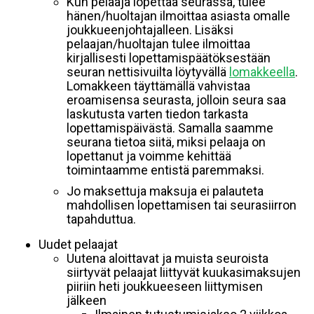
Kun pelaaja lopettaa seurassa, tulee
hänen/huoltajan ilmoittaa asiasta omalle
joukkueenjohtajalleen. Lisäksi
pelaajan/huoltajan tulee ilmoittaa
kirjallisesti lopettamispäätöksestään
seuran nettisivuilta löytyvällä
lomakkeella
.
Lomakkeen täyttämällä vahvistaa
eroamisensa seurasta, jolloin seura saa
laskutusta varten tiedon tarkasta
lopettamispäivästä. Samalla saamme
seurana tietoa siitä, miksi pelaaja on
lopettanut ja voimme kehittää
toimintaamme entistä paremmaksi.
Jo maksettuja maksuja ei palauteta
mahdollisen lopettamisen tai seurasiirron
tapahduttua.
Uudet pelaajat
Uutena aloittavat ja muista seuroista
siirtyvät pelaajat liittyvät kuukasimaksujen
piiriin heti joukkueeseen liittymisen
jälkeen