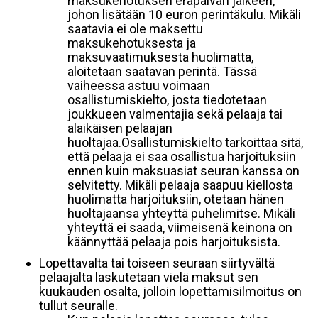
maksukehotuksen eräpäivän jälkeen,
johon lisätään 10 euron perintäkulu. Mikäli
saatavia ei ole maksettu
maksukehotuksesta ja
maksuvaatimuksesta huolimatta,
aloitetaan saatavan perintä. Tässä
vaiheessa astuu voimaan
osallistumiskielto, josta tiedotetaan
joukkueen valmentajia sekä pelaaja tai
alaikäisen pelaajan
huoltajaa.Osallistumiskielto tarkoittaa sitä,
että pelaaja ei saa osallistua harjoituksiin
ennen kuin maksuasiat seuran kanssa on
selvitetty. Mikäli pelaaja saapuu kiellosta
huolimatta harjoituksiin, otetaan hänen
huoltajaansa yhteyttä puhelimitse. Mikäli
yhteyttä ei saada, viimeisenä keinona on
käännyttää pelaaja pois harjoituksista.
Lopettavalta tai toiseen seuraan siirtyvältä
pelaajalta laskutetaan vielä maksut sen
kuukauden osalta, jolloin lopettamisilmoitus on
tullut seuralle.