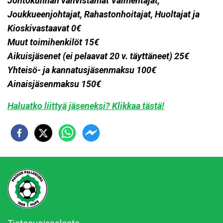
Johtokunnan vahvistamat Valmentajat,
Joukkueenjohtajat, Rahastonhoitajat, Huoltajat ja
Kioskivastaavat 0€
Muut toimihenkilöt 15€
Aikuisjäsenet (ei pelaavat 20 v. täyttäneet) 25€
Yhteisö- ja kannatusjäsenmaksu 100€
Ainaisjäsenmaksu 150€
Haluatko liittyä jäseneksi? Klikkaa tästä!