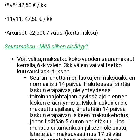
•8v8: 42,50 € / kk
•11v11: 47,50 € / kk
•Aikuiset: 52,50€ / vuosi (kertamaksu)
Seuramaksu - Mitä siihen sisältyy?
Voit valita, maksatko koko vuoden seuramaksut
kerralla, 6kk välein, 3kk välein vai valitsetko
kuukausilaskutuksen.
Seuran lähettämien laskujen maksuaika on
normaalisti 14 päivää. Halutessasi siirtää
laskun eräpäivää, ole yhteydessä
toiminnanjohtajaan hyvissä ajoin ennen
laskun erääntymistä. Mikäli laskua ei ole
maksettu ajallaan, lähetetään 14 päivää
laskun eräpäivän jälkeen maksukehotus,
johon lisätään 5 euron perintäkulu. Jos
maksua ei tämänkään jälkeen ole saatu,
lähetetään maksuvaatimus 17 päivää