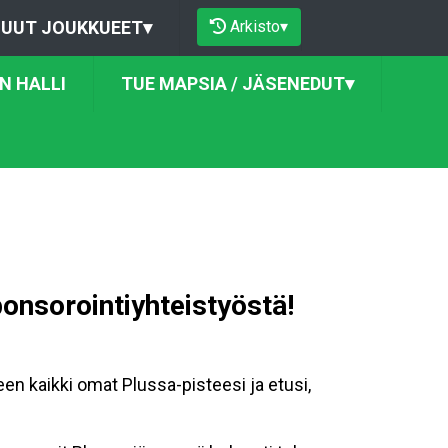
Arkisto
▾
UUT JOUKKUEET
▾
N HALLI
TUE MAPSIA / JÄSENEDUT
▾
nsorointiyhteistyöstä!
n kaikki omat Plussa-pisteesi ja etusi,