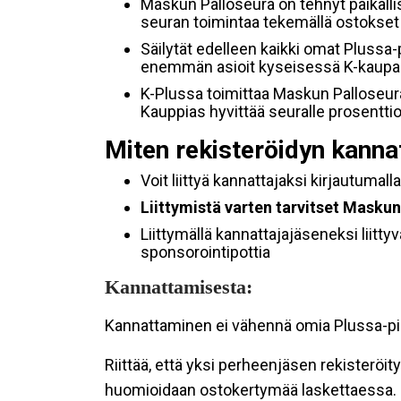
Maskun Palloseura on tehnyt paikall
seuran toimintaa tekemällä ostokse
Säilytät edelleen kaikki omat Plussa-
enemmän asioit kyseisessä K-kaupas
K-Plussa toimittaa Maskun Palloseur
Kauppias hyvittää seuralle prosen
Miten rekisteröidyn kanna
Voit liittyä kannattajaksi kirjautumalla
Liittymistä varten tarvitset Mask
Liittymällä kannattajajäseneksi liitty
sponsorointipottia
Kannattamisesta:
Kannattaminen ei vähennä omia Plussa-pistei
Riittää, että yksi perheenjäsen rekisteröit
huomioidaan ostokertymää laskettaessa.