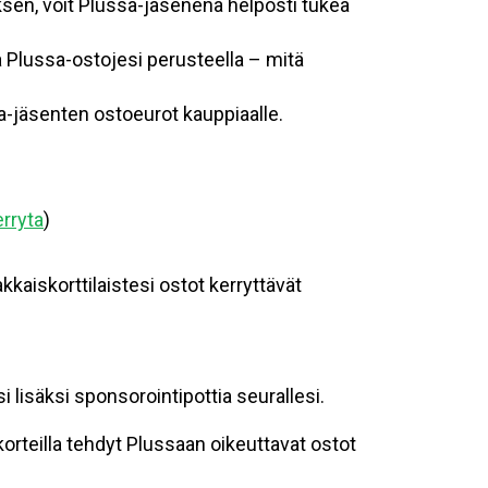
sen, voit Plussa-jäsenenä helposti tukea
a Plussa-ostojesi perusteella – mitä
a-jäsenten ostoeurot kauppiaalle.
erryta
)
akkaiskorttilaistesi ostot kerryttävät
 lisäksi sponsorointipottia seurallesi.
korteilla tehdyt Plussaan oikeuttavat ostot