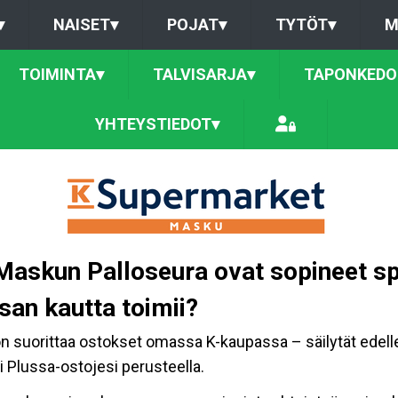
▾
NAISET
▾
POJAT
▾
TYTÖT
▾
M
TOIMINTA
▾
TALVISARJA
▾
TAPONKEDO
YHTEYSTIEDOT
▾
askun Palloseura ovat sopineet spo
san kautta toimii?
 suorittaa ostokset omassa K-kaupassa – säilytät edellee
i Plussa-ostojesi perusteella.