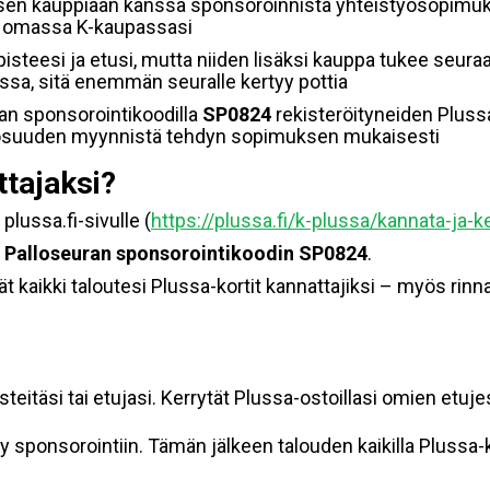
isen kauppiaan kanssa sponsoroinnista yhteistyösopimuk
t omassa K-kaupassasi
pisteesi ja etusi, mutta niiden lisäksi kauppa tukee seura
sa, sitä enemmän seuralle kertyy pottia
an sponsorointikoodilla
SP0824
rekisteröityneiden Pluss
ttiosuuden myynnistä tehdyn sopimuksen mukaisesti
ttajaksi?
 plussa.fi-sivulle (
https://plussa.fi/k-plussa/kannata-ja-k
un Palloseuran sponsorointikoodin SP0824
.
vät kaikki taloutesi Plussa-kortit kannattajiksi – myös rinn
täsi tai etujasi. Kerrytät Plussa-ostoillasi omien etujesi
yy sponsorointiin. Tämän jälkeen talouden kaikilla Plussa-