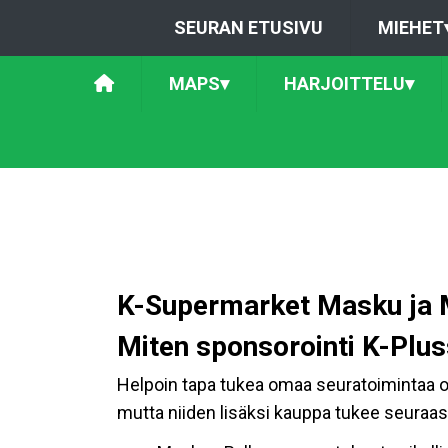
SEURAN ETUSIVU
MIEHET
MAPS
▾
HARJOITTELU
▾
K-Supermarket Masku ja M
Miten sponsorointi K-Plus
Helpoin tapa tukea omaa seuratoimintaa on
mutta niiden lisäksi kauppa tukee seuraas