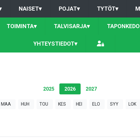
▾
NAISET
▾
POJAT
▾
TYTÖT
▾
M
TOIMINTA
▾
TALVISARJA
▾
TAPONKEDO
YHTEYSTIEDOT
▾
2025
2026
2027
MAA
HUH
TOU
KES
HEI
ELO
SYY
LOK