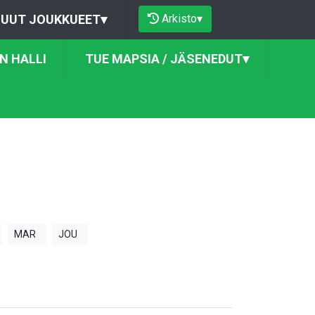
Arkisto
▾
UUT JOUKKUEET
▾
N HALLI
TUE MAPSIA / JÄSENEDUT
▾
MAR
JOU